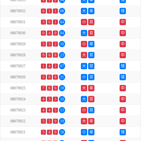
08070933
1
1
2
04
大
单
错
08070932
6
1
1
08
大
单
错
08070931
3
0
1
04
小
双
中
08070930
0
4
0
04
大
双
中
08070929
5
3
2
10
小
单
中
08070928
9
6
8
23
大
双
中
08070927
1
4
2
07
大
双
错
08070926
5
8
8
21
小
双
错
08070925
7
6
6
19
大
单
中
08070924
4
3
3
10
大
双
中
08070923
4
4
5
13
小
双
中
08070922
5
5
9
19
大
单
中
08070921
5
4
9
18
小
单
错