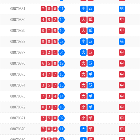
08070881
7
8
6
21
小
双
错
08070880
4
9
2
15
大
单
中
08070879
0
7
9
16
大
单
中
08070878
9
8
6
23
小
双
错
08070877
1
2
1
04
大
双
中
08070876
6
5
8
19
大
双
中
08070875
4
7
7
18
大
单
中
08070874
3
5
7
15
大
双
中
08070873
7
3
4
14
大
单
中
08070872
0
3
7
10
小
单
中
08070871
2
5
0
07
小
单
中
08070870
7
0
4
11
大
单
中