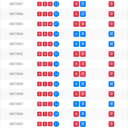
08070907
5
9
9
23
大
双
中
08070906
1
3
1
05
小
双
中
08070905
3
0
4
07
小
单
中
08070904
9
6
1
16
小
单
错
08070903
0
2
0
02
大
单
错
08070902
0
4
1
05
小
单
中
08070901
5
4
7
16
大
双
中
08070900
4
3
7
14
大
双
中
08070899
1
1
1
03
大
双
错
08070898
1
3
3
07
小
单
中
08070897
9
3
2
14
小
单
错
08070896
4
7
9
20
大
单
中
08070895
9
5
3
17
大
双
中