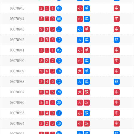
08070945
2
1
1
04
小
单
中
08070944
5
1
0
06
小
单
中
08070943
9
3
5
17
小
单
中
08070942
4
5
3
12
大
单
错
08070941
3
1
1
05
小
单
中
08070940
3
2
7
12
小
单
中
08070939
9
6
3
18
大
单
中
08070938
2
4
6
12
大
单
错
08070937
6
8
6
20
大
双
中
08070936
8
8
4
20
大
双
中
08070935
7
4
0
11
小
双
中
08070934
3
2
5
10
小
双
中