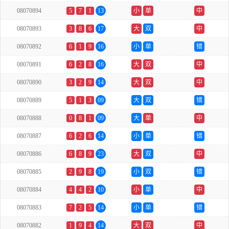
08070894
5
7
1
13
小
单
中
08070893
3
8
6
17
大
双
中
08070892
6
1
9
16
小
单
错
08070891
6
2
8
16
大
双
中
08070890
3
2
9
14
大
双
中
08070889
5
1
3
09
大
双
错
08070888
0
8
1
09
大
单
中
08070887
6
2
6
14
小
单
错
08070886
6
8
9
23
大
双
中
08070885
2
9
8
19
小
双
错
08070884
4
4
2
10
小
单
中
08070883
7
2
5
14
小
单
错
08070882
1
9
4
14
大
双
中