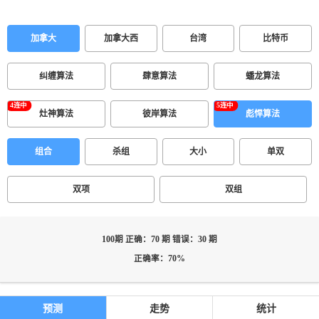
加拿大
加拿大西
台湾
比特币
纠缠算法
肆意算法
蟠龙算法
灶神算法
彼岸算法
彪悍算法
组合
杀组
大小
单双
双项
双组
100期 正确：70 期 错误：30 期
正确率：70%
预测
走势
统计