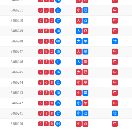
3466252
8
9
9
26
大
双
中
3466251
5
5
1
11
小
双
中
3466250
7
8
2
17
大
双
中
3466249
3
6
1
10
大
双
中
3466248
5
1
2
08
大
单
错
3466247
5
9
2
16
大
单
中
3466246
3
5
3
11
大
单
中
3466245
7
6
3
16
大
双
中
3466244
3
0
8
11
小
单
中
3466243
2
5
3
10
小
单
中
3466242
5
2
8
15
小
单
中
3466241
8
1
8
17
小
双
错
3466240
2
2
0
04
小
双
中