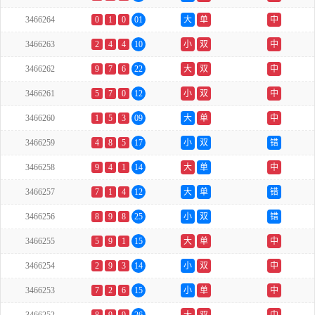
3466264
0
1
0
01
大
单
中
3466263
2
4
4
10
小
双
中
3466262
9
7
6
22
大
双
中
3466261
5
7
0
12
小
双
中
3466260
1
5
3
09
大
单
中
3466259
4
8
5
17
小
双
错
3466258
9
4
1
14
大
单
中
3466257
7
1
4
12
大
单
错
3466256
8
9
8
25
小
双
错
3466255
5
9
1
15
大
单
中
3466254
2
9
3
14
小
双
中
3466253
7
2
6
15
小
单
中