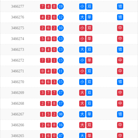
3466277
7
4
8
19
小
双
错
3466276
4
2
6
12
大
单
错
3466275
2
6
2
10
小
双
中
3466274
5
8
0
13
小
单
中
3466273
9
4
0
13
大
双
错
3466272
7
7
1
15
小
单
中
3466271
0
4
7
11
小
双
中
3466270
6
6
3
15
小
双
错
3466269
3
7
7
17
大
双
中
3466268
2
7
8
17
大
双
中
3466267
1
5
2
08
大
单
错
3466266
2
6
8
16
大
双
中
3466265
1
6
0
07
大
单
中