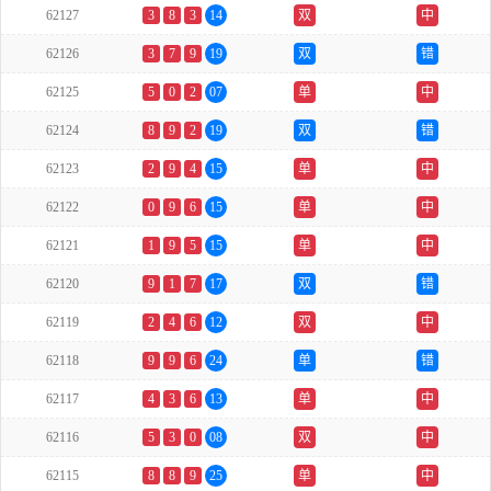
62127
3
8
3
14
双
中
62126
3
7
9
19
双
错
62125
5
0
2
07
单
中
62124
8
9
2
19
双
错
62123
2
9
4
15
单
中
62122
0
9
6
15
单
中
62121
1
9
5
15
单
中
62120
9
1
7
17
双
错
62119
2
4
6
12
双
中
62118
9
9
6
24
单
错
62117
4
3
6
13
单
中
62116
5
3
0
08
双
中
62115
8
8
9
25
单
中