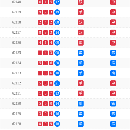
62140
6
1
5
12
双
中
62139
9
7
3
19
单
中
62138
2
4
2
08
双
中
62137
8
3
3
14
双
中
62136
4
1
4
09
单
中
62135
1
4
3
08
单
错
62134
5
9
6
20
单
错
62133
1
3
6
10
单
错
62132
5
8
8
21
单
中
62131
1
5
7
13
单
中
62130
5
9
0
14
单
错
62129
3
9
4
16
单
错
62128
0
9
9
18
单
错