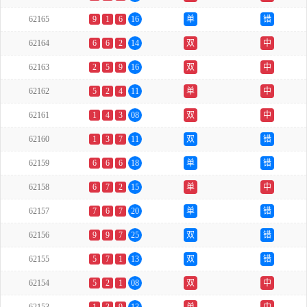
62165
9
1
6
16
单
错
62164
6
6
2
14
双
中
62163
2
5
9
16
双
中
62162
5
2
4
11
单
中
62161
1
4
3
08
双
中
62160
1
3
7
11
双
错
62159
6
6
6
18
单
错
62158
6
7
2
15
单
中
62157
7
6
7
20
单
错
62156
9
9
7
25
双
错
62155
5
7
1
13
双
错
62154
5
2
1
08
双
中