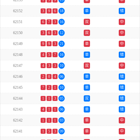
62153
1
3
9
13
单
中
62152
3
9
6
18
单
错
62151
6
7
3
16
双
中
62150
3
6
3
12
双
中
62149
9
9
3
21
单
中
62148
4
5
7
16
单
错
62147
4
3
3
10
双
中
62146
2
0
4
06
单
错
62145
7
2
1
10
单
错
62144
1
1
3
05
双
错
62143
4
1
1
06
单
错
62142
1
1
1
03
单
中
62141
1
5
3
09
单
中