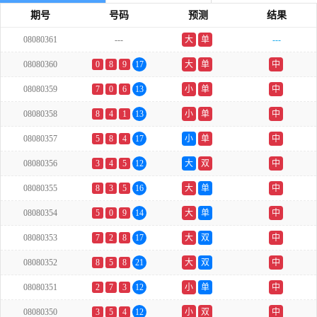
期号
号码
预测
结果
08080361
---
大
单
---
08080360
0
8
9
17
大
单
中
08080359
7
0
6
13
小
单
中
08080358
8
4
1
13
小
单
中
08080357
5
8
4
17
小
单
中
08080356
3
4
5
12
大
双
中
08080355
8
3
5
16
大
单
中
08080354
5
0
9
14
大
单
中
08080353
7
2
8
17
大
双
中
08080352
8
5
8
21
大
双
中
08080351
2
7
3
12
小
单
中
08080350
3
5
4
12
小
双
中