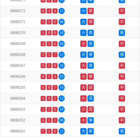
08080273
8
1
1
10
大
单
错
08080272
8
3
4
15
小
单
中
08080271
3
5
0
08
大
双
中
08080270
1
8
9
18
小
单
错
08080269
4
5
0
09
小
双
中
08080268
2
3
7
12
大
单
错
08080267
9
1
8
18
大
单
中
08080266
0
1
4
05
小
单
中
08080265
0
9
7
16
大
双
中
08080264
4
4
5
13
小
双
中
08080263
2
2
6
10
小
双
中
08080262
4
1
3
08
小
单
中
08080261
7
5
0
12
大
单
错