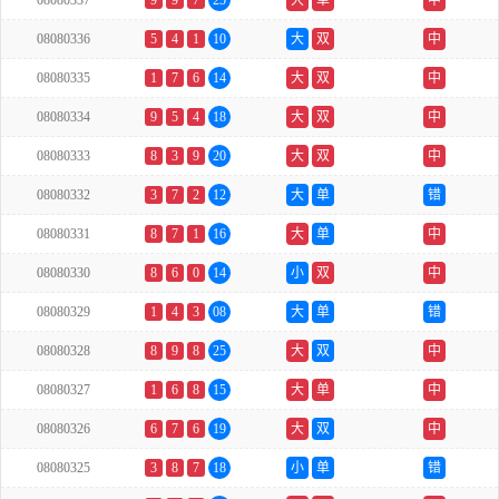
08080337
9
9
7
25
大
单
中
08080336
5
4
1
10
大
双
中
08080335
1
7
6
14
大
双
中
08080334
9
5
4
18
大
双
中
08080333
8
3
9
20
大
双
中
08080332
3
7
2
12
大
单
错
08080331
8
7
1
16
大
单
中
08080330
8
6
0
14
小
双
中
08080329
1
4
3
08
大
单
错
08080328
8
9
8
25
大
双
中
08080327
1
6
8
15
大
单
中
08080326
6
7
6
19
大
双
中
08080325
3
8
7
18
小
单
错