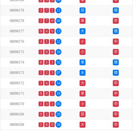
08090180
6
3
0
09
单
中
08090179
3
7
1
11
双
错
08090178
2
7
0
09
单
中
08090177
9
4
0
13
大
错
08090176
4
1
7
12
小
中
08090175
2
0
8
10
小
中
08090174
8
1
1
10
单
错
08090173
2
2
3
07
大
错
08090172
3
4
7
14
大
中
08090171
9
9
1
19
单
中
08090170
1
3
1
05
小
中
08090169
9
2
9
20
双
中
08090168
1
8
9
18
大
中