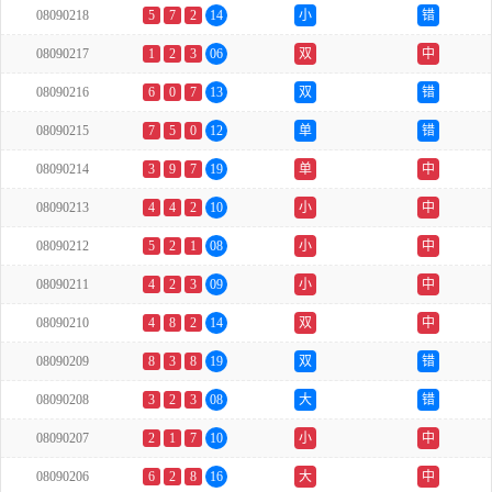
08090218
5
7
2
14
小
错
08090217
1
2
3
06
双
中
08090216
6
0
7
13
双
错
08090215
7
5
0
12
单
错
08090214
3
9
7
19
单
中
08090213
4
4
2
10
小
中
08090212
5
2
1
08
小
中
08090211
4
2
3
09
小
中
08090210
4
8
2
14
双
中
08090209
8
3
8
19
双
错
08090208
3
2
3
08
大
错
08090207
2
1
7
10
小
中
08090206
6
2
8
16
大
中