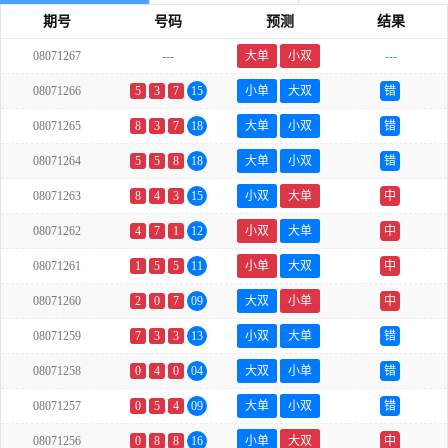
期号
号码
预测
结果
08071267
---
大单
小双
---
08071266
5
3
7
15
小单
大双
错
08071265
8
3
7
18
大单
小双
错
08071264
5
5
8
18
大单
小双
错
08071263
8
4
3
15
小双
大单
中
08071262
4
7
1
12
小双
大单
中
08071261
1
5
5
11
小单
大双
中
08071260
2
0
7
09
大双
小单
中
08071259
7
3
3
13
小双
大单
错
08071258
0
4
0
04
大双
小单
错
08071257
0
5
4
09
大单
小双
错
08071256
0
8
8
16
小单
大双
中