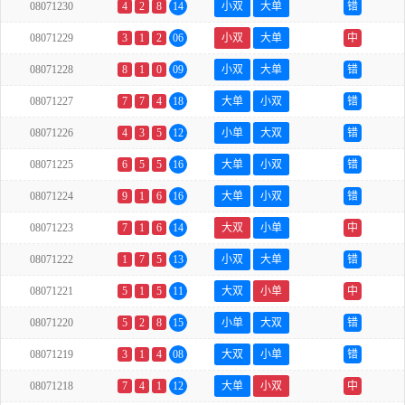
08071230
4
2
8
14
小双
大单
错
08071229
3
1
2
06
小双
大单
中
08071228
8
1
0
09
小双
大单
错
08071227
7
7
4
18
大单
小双
错
08071226
4
3
5
12
小单
大双
错
08071225
6
5
5
16
大单
小双
错
08071224
9
1
6
16
大单
小双
错
08071223
7
1
6
14
大双
小单
中
08071222
1
7
5
13
小双
大单
错
08071221
5
1
5
11
大双
小单
中
08071220
5
2
8
15
小单
大双
错
08071219
3
1
4
08
大双
小单
错
08071218
7
4
1
12
大单
小双
中