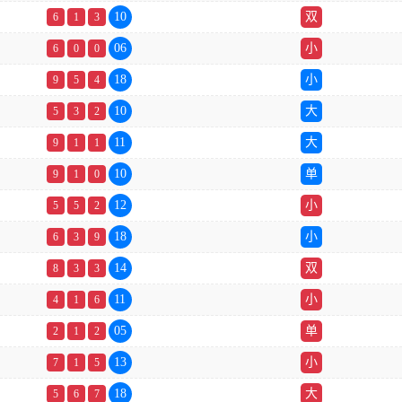
10
双
6
1
3
06
小
6
0
0
18
小
9
5
4
10
大
5
3
2
11
大
9
1
1
10
单
9
1
0
12
小
5
5
2
18
小
6
3
9
14
双
8
3
3
11
小
4
1
6
05
单
2
1
2
13
小
7
1
5
18
大
5
6
7