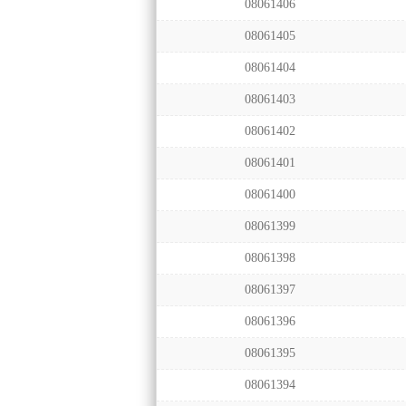
08061406
08061405
08061404
08061403
08061402
08061401
08061400
08061399
08061398
08061397
08061396
08061395
08061394