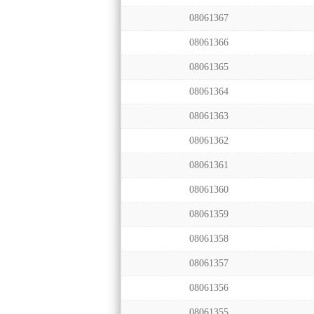
08061367
08061366
08061365
08061364
08061363
08061362
08061361
08061360
08061359
08061358
08061357
08061356
08061355