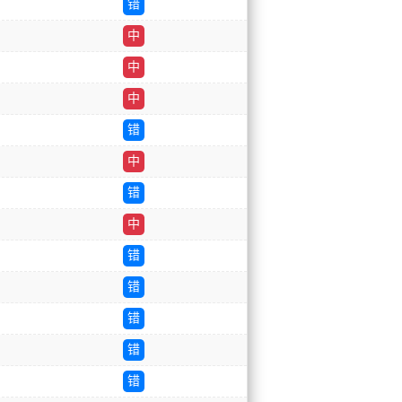
错
中
中
中
错
中
错
中
错
错
错
错
错