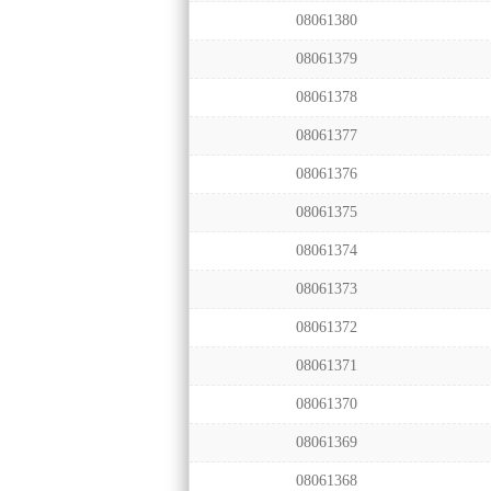
08061380
08061379
08061378
08061377
08061376
08061375
08061374
08061373
08061372
08061371
08061370
08061369
08061368