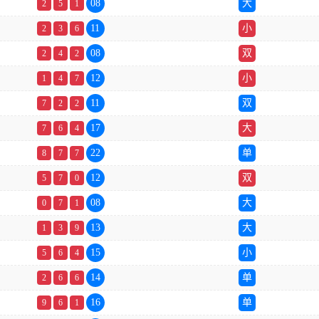
08
大
2
5
1
11
小
2
3
6
08
双
2
4
2
12
小
1
4
7
11
双
7
2
2
17
大
7
6
4
22
单
8
7
7
12
双
5
7
0
08
大
0
7
1
13
大
1
3
9
15
小
5
6
4
14
单
2
6
6
16
单
9
6
1