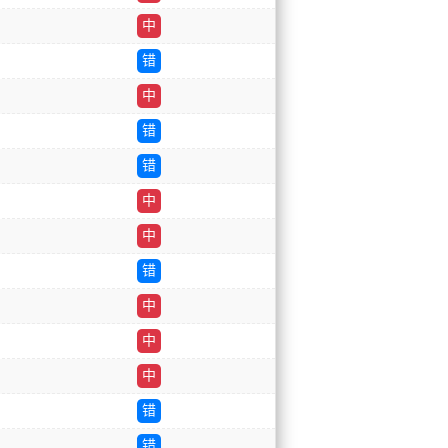
中
错
中
错
错
中
中
错
中
中
中
错
错