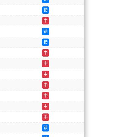
错
中
错
错
中
中
中
中
中
中
中
错