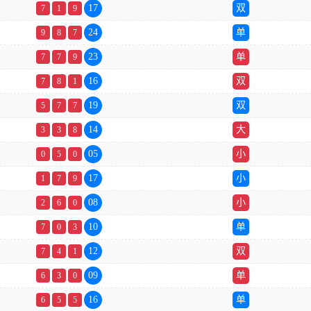
17
双
7
1
9
24
单
9
8
7
23
单
7
7
9
16
双
7
8
1
19
双
5
7
7
14
大
3
3
8
05
小
0
5
0
17
小
1
7
9
08
小
2
6
0
10
单
7
0
3
12
双
7
4
1
09
单
6
3
0
16
单
6
5
5