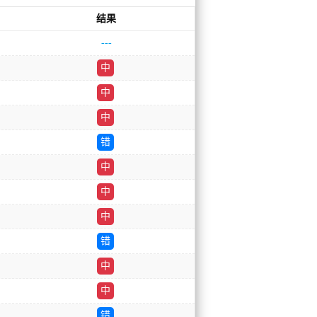
结果
---
中
中
中
错
中
中
中
错
中
中
错