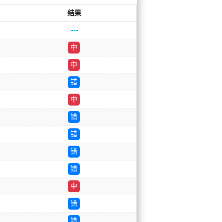
结果
---
中
中
错
中
错
错
错
错
中
错
错