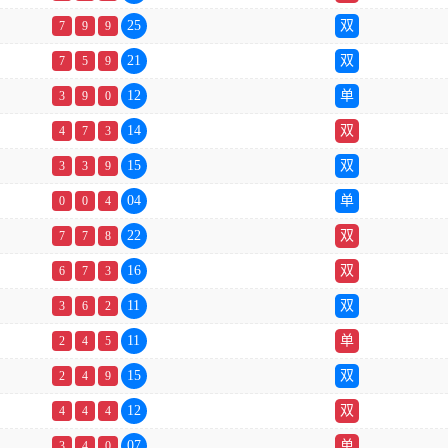
25
双
7
9
9
21
双
7
5
9
12
单
3
9
0
14
双
4
7
3
15
双
3
3
9
04
单
0
0
4
22
双
7
7
8
16
双
6
7
3
11
双
3
6
2
11
单
2
4
5
15
双
2
4
9
12
双
4
4
4
07
单
3
4
0