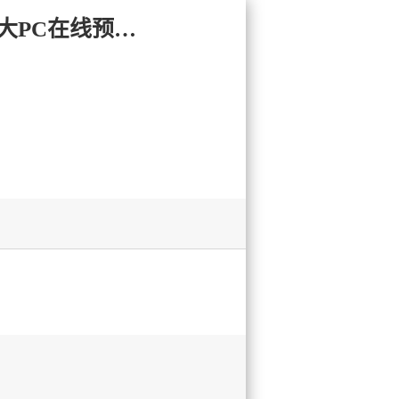
加拿大28预测 在线域名-28yC.com 加拿大28-pc预测|加拿大PC在线预测|加拿大PC结果查询|28在线预测咪牌查询_专注研究咪牌_加拿大PC预测_官方数据!