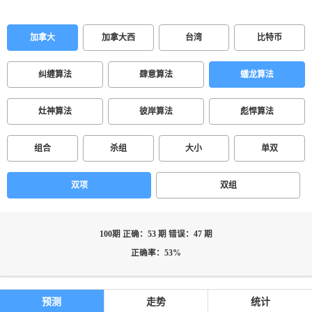
加拿大
加拿大西
台湾
比特币
纠缠算法
肆意算法
蟠龙算法
灶神算法
彼岸算法
彪悍算法
组合
杀组
大小
单双
双项
双组
100期 正确：53 期 错误：47 期
正确率：53%
预测
走势
统计