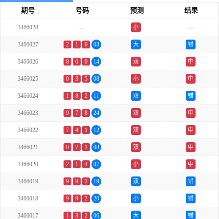
期号
号码
预测
结果
3466028
---
小
---
3466027
2
1
0
03
大
错
3466026
8
6
0
14
双
中
3466025
0
3
5
08
小
中
3466024
1
8
2
11
双
错
3466023
9
7
8
24
双
中
3466022
7
4
1
12
双
中
3466021
0
7
1
08
双
中
3466020
2
1
4
07
小
中
3466019
9
9
1
19
双
错
3466018
9
9
2
20
小
错
3466017
1
3
2
06
大
错