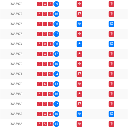
3465978
2
4
3
09
小
中
3465977
6
7
3
16
双
中
3465976
3
1
2
06
单
错
3465975
0
7
0
07
小
中
3465974
5
0
1
06
大
错
3465973
8
4
5
17
大
中
3465972
2
7
1
10
小
中
3465971
8
7
9
24
双
中
3465970
0
6
7
13
单
中
3465969
6
1
9
16
大
中
3465968
8
7
7
22
双
中
3465967
2
4
4
10
单
错
3465966
5
5
5
15
单
中