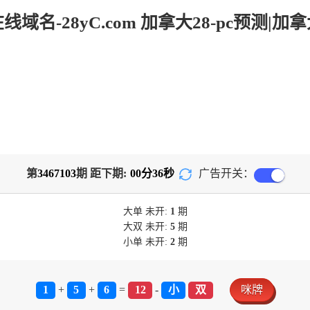
第
3467103
期 距下期:
00
分
36
秒
广告开关：
大单
未开:
1
期
大双
未开:
5
期
小单
未开:
2
期
1
+
5
+
6
=
12
-
小
双
咪牌