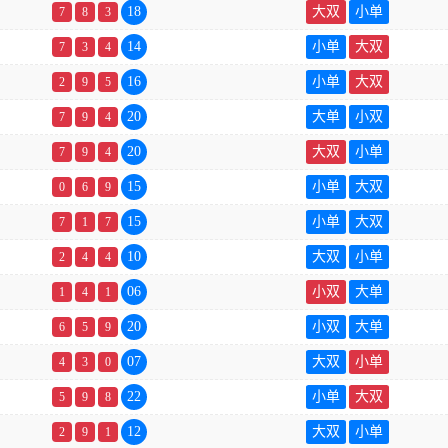
18
大双
小单
7
8
3
14
小单
大双
7
3
4
16
小单
大双
2
9
5
20
大单
小双
7
9
4
20
大双
小单
7
9
4
15
小单
大双
0
6
9
15
小单
大双
7
1
7
10
大双
小单
2
4
4
06
小双
大单
1
4
1
20
小双
大单
6
5
9
07
大双
小单
4
3
0
22
小单
大双
5
9
8
12
大双
小单
2
9
1