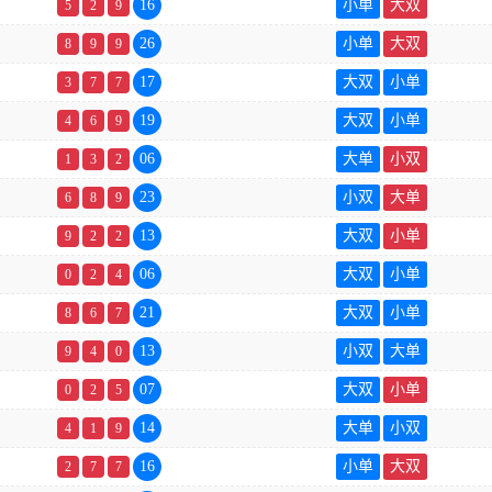
16
小单
大双
5
2
9
26
小单
大双
8
9
9
17
大双
小单
3
7
7
19
大双
小单
4
6
9
06
大单
小双
1
3
2
23
小双
大单
6
8
9
13
大双
小单
9
2
2
06
大双
小单
0
2
4
21
大双
小单
8
6
7
13
小双
大单
9
4
0
07
大双
小单
0
2
5
14
大单
小双
4
1
9
16
小单
大双
2
7
7