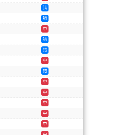
错
错
中
错
错
中
错
中
中
中
中
中
中