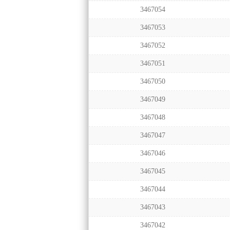
3467054
3467053
3467052
3467051
3467050
3467049
3467048
3467047
3467046
3467045
3467044
3467043
3467042