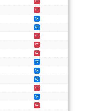
中
中
错
错
中
中
中
错
错
错
中
错
中