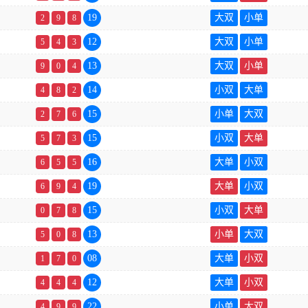
19
大双
小单
2
9
8
12
大双
小单
5
4
3
13
大双
小单
9
0
4
14
小双
大单
4
8
2
15
小单
大双
2
7
6
15
小双
大单
5
7
3
16
大单
小双
6
5
5
19
大单
小双
6
9
4
15
小双
大单
0
7
8
13
小单
大双
5
0
8
08
大单
小双
1
7
0
12
大单
小双
4
4
4
22
小单
大双
4
9
9