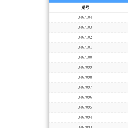
期号
3467104
3467103
3467102
3467101
3467100
3467099
3467098
3467097
3467096
3467095
3467094
3467093