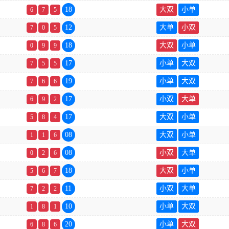
18
大双
小单
6
7
5
12
大单
小双
7
0
5
18
大双
小单
0
9
9
17
小单
大双
7
5
5
19
小单
大双
7
6
6
17
小双
大单
6
9
2
17
大双
小单
5
8
4
08
大双
小单
1
1
6
08
小双
大单
0
2
6
18
大双
小单
5
6
7
11
小双
大单
7
2
2
10
小单
大双
1
8
1
20
小单
大双
6
8
6