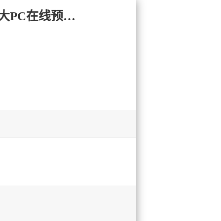
加拿大28预测 在线域名-28yC.com 加拿大28-pc预测|加拿大PC在线预测|加拿大PC结果查询|28在线预测咪牌查询_专注研究咪牌_加拿大PC预测_官方数据!