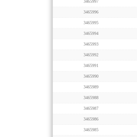
3465997
3465996
3465995
3465994
3465993
3465992
3465991
3465990
3465989
3465988
3465987
3465986
3465985