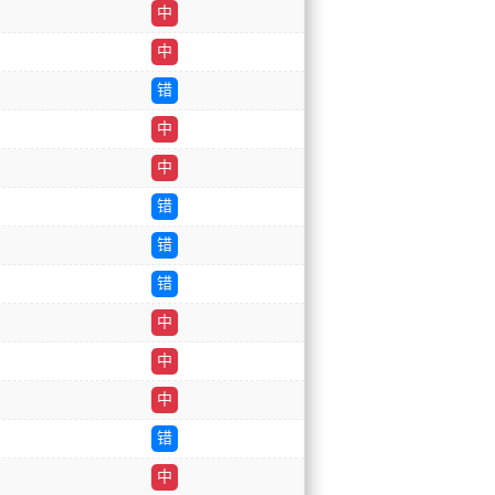
中
中
错
中
中
错
错
错
中
中
中
错
中