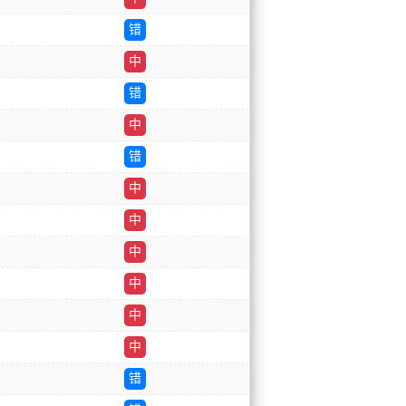
错
中
错
中
错
中
中
中
中
中
中
错