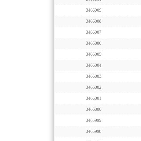
3466009
3466008
3466007
3466006
3466005
3466004
3466003
3466002
3466001
3466000
3465999
3465998