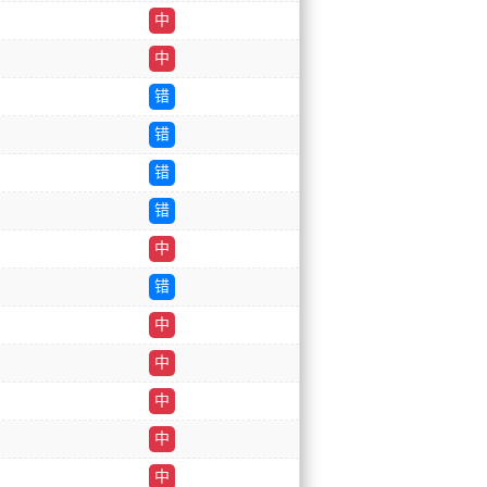
中
中
错
错
错
错
中
错
中
中
中
中
中