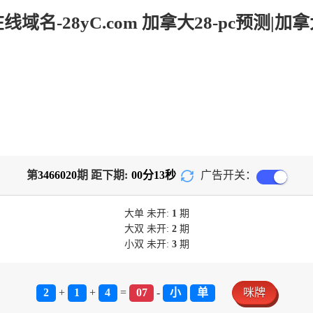
第
3466020
期 距下期:
00
分
12
秒
广告开关：
大单
未开:
1
期
大双
未开:
2
期
小双
未开:
3
期
2
+
1
+
4
=
07
-
小
单
咪牌