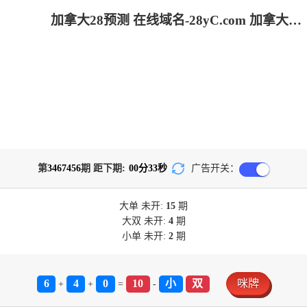
加拿大28预测 在线域名-28yC.com 加拿大28-pc预测|加拿大PC在线预测|加拿大PC结果查询|28在线预测咪牌查询_专注研究咪牌_加拿大PC预测_官方数据!
第
3467456
期 距下期:
00
分
33
秒
广告开关：
大单
未开:
15
期
大双
未开:
4
期
小单
未开:
2
期
6
4
0
10
小
双
咪牌
+
+
=
-