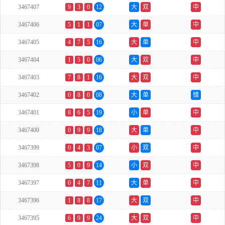
3467407
9
3
0
12
大
双
中
3467406
5
1
1
07
大
单
中
3467405
4
7
5
16
大
单
中
3467404
1
5
0
06
大
双
中
3467403
7
8
1
16
大
双
中
3467402
0
8
0
08
大
单
错
3467401
8
6
5
19
小
单
中
3467400
0
9
9
18
大
单
中
3467399
0
4
3
07
小
双
中
3467398
5
0
9
14
小
双
中
3467397
0
4
7
11
大
单
中
3467396
1
8
8
17
大
双
中
3467395
6
9
9
24
大
双
中