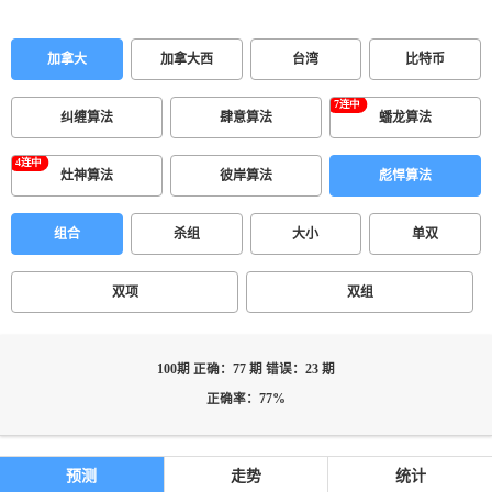
加拿大
加拿大西
台湾
比特币
纠缠算法
肆意算法
蟠龙算法
灶神算法
彼岸算法
彪悍算法
组合
杀组
大小
单双
双项
双组
100期 正确：77 期 错误：23 期
正确率：77%
预测
走势
统计