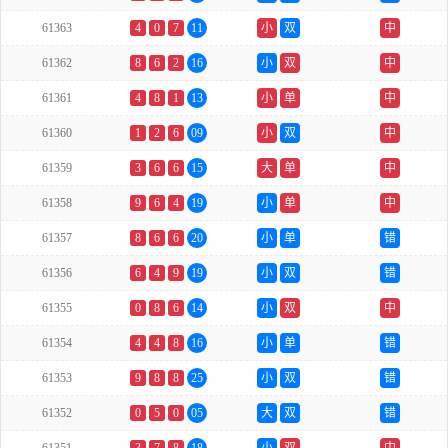
61363
4
0
7
11
小
双
中
61362
8
6
2
16
小
双
中
61361
4
8
1
13
小
单
中
61360
1
2
6
09
小
双
中
61359
3
6
6
15
大
单
中
61358
9
6
4
19
小
单
中
61357
8
6
6
20
小
单
错
61356
6
4
9
19
小
双
错
61355
0
8
6
14
小
双
中
61354
4
4
8
16
小
单
错
61353
9
8
8
25
小
双
错
61352
0
5
0
05
大
双
错