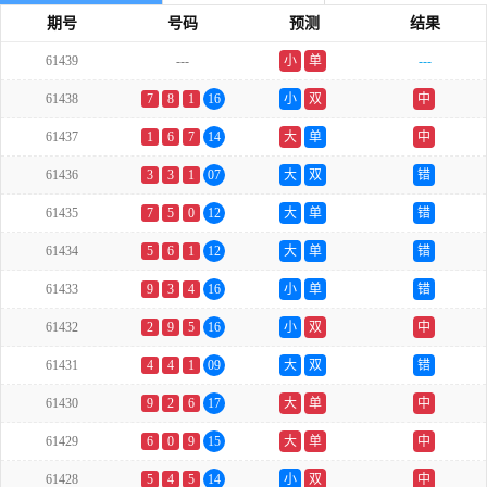
期号
号码
预测
结果
61439
---
小
单
---
61438
7
8
1
16
小
双
中
61437
1
6
7
14
大
单
中
61436
3
3
1
07
大
双
错
61435
7
5
0
12
大
单
错
61434
5
6
1
12
大
单
错
61433
9
3
4
16
小
单
错
61432
2
9
5
16
小
双
中
61431
4
4
1
09
大
双
错
61430
9
2
6
17
大
单
中
61429
6
0
9
15
大
单
中
61428
5
4
5
14
小
双
中