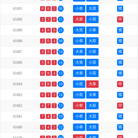
61691
0
6
2
08
小单
大双
错
61690
2
5
8
15
大单
小双
中
61689
4
9
8
21
大双
小单
错
61688
2
0
4
06
小单
大双
错
61687
4
6
4
14
大单
小双
错
61686
5
8
1
14
大单
小双
错
61685
0
9
4
13
大单
小双
错
61684
9
8
2
19
小双
大单
中
61683
6
3
5
14
小双
大单
错
61682
4
7
2
13
小单
大双
中
61681
7
4
8
19
小单
大双
错
61680
3
4
5
12
小单
大双
错