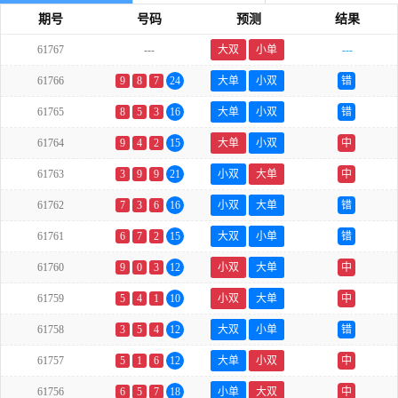
期号
号码
预测
结果
61767
---
大双
小单
---
61766
9
8
7
24
大单
小双
错
61765
8
5
3
16
大单
小双
错
61764
9
4
2
15
大单
小双
中
61763
3
9
9
21
小双
大单
中
61762
7
3
6
16
小双
大单
错
61761
6
7
2
15
大双
小单
错
61760
9
0
3
12
小双
大单
中
61759
5
4
1
10
小双
大单
中
61758
3
5
4
12
大双
小单
错
61757
5
1
6
12
大单
小双
中
61756
6
5
7
18
小单
大双
中