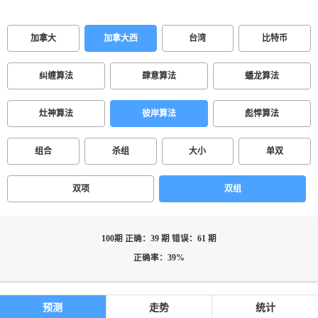
加拿大
加拿大西
台湾
比特币
纠缠算法
肆意算法
蟠龙算法
灶神算法
彼岸算法
彪悍算法
组合
杀组
大小
单双
双项
双组
100期 正确：39 期 错误：61 期
正确率：39%
预测
走势
统计