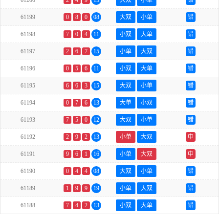
61200
2
4
9
15
大双
小单
错
61199
0
8
0
08
大双
小单
错
61198
7
0
4
11
小双
大单
错
61197
2
6
7
15
小单
大双
错
61196
0
5
6
11
小双
大单
错
61195
6
6
3
15
大双
小单
错
61194
0
7
6
13
大单
小双
错
61193
7
5
0
12
大双
小单
错
61192
2
9
2
13
小单
大双
中
61191
9
6
1
16
小单
大双
中
61190
0
4
4
08
大双
小单
错
61189
1
9
9
19
小单
大双
错
61188
7
4
2
13
小双
大单
错