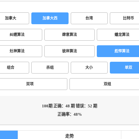
加拿大
加拿大西
台湾
比特币
纠缠算法
肆意算法
蟠龙算法
灶神算法
彼岸算法
彪悍算法
组合
杀组
大小
单双
双项
双组
100期 正确：48 期 错误：52 期
正确率：48%
走势