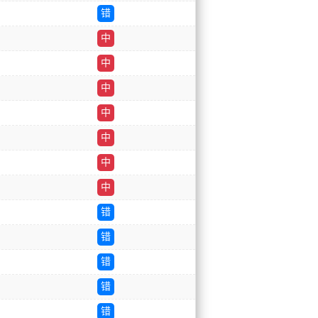
错
中
中
中
中
中
中
中
错
错
错
错
错