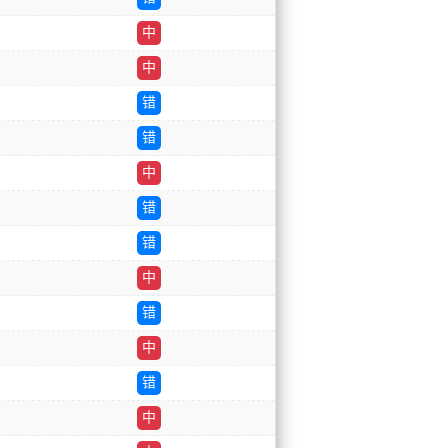
中
中
错
错
中
错
错
中
错
中
错
中