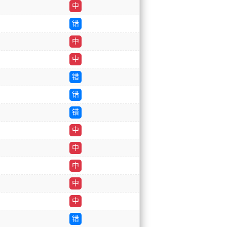
中
错
中
中
错
错
错
中
中
中
中
中
错