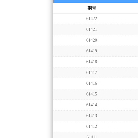
期号
61422
61421
61420
61419
61418
61417
61416
61415
61414
61413
61412
61411