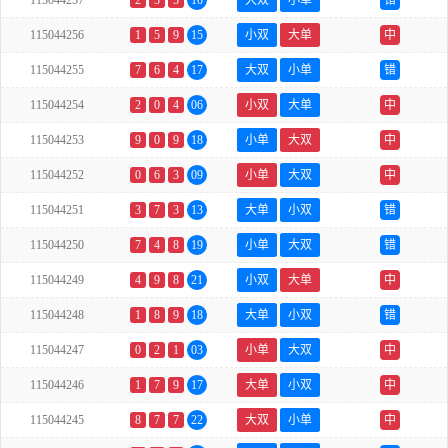
115044257
2
3
5
10
大双
小单
错
115044256
1
5
9
15
小双
大单
中
115044255
7
6
4
17
大双
小单
错
115044254
2
0
4
06
小双
大单
中
115044253
9
0
9
18
小单
大双
中
115044252
0
6
3
09
小单
大双
中
115044251
3
7
3
13
大单
小双
错
115044250
7
4
8
19
小单
大双
错
115044249
4
9
8
21
小双
大单
中
115044248
1
8
9
18
大单
小双
错
115044247
0
2
1
03
小单
大双
中
115044246
1
7
9
17
大单
小双
中
115044245
8
7
7
22
大双
小单
中