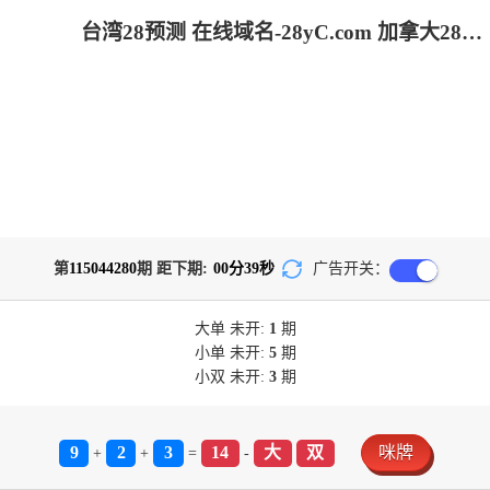
台湾28预测 在线域名-28yC.com 加拿大28-pc预测|加拿大PC在线预测|加拿大PC结果查询|28在线预测咪牌查询_专注研究咪牌_加拿大PC预测_官方数据!
第
115044280
期 距下期:
00
分
39
秒
广告开关：
大单
未开:
1
期
小单
未开:
5
期
小双
未开:
3
期
9
2
3
14
大
双
咪牌
+
+
=
-