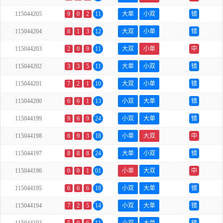
115044205
9
0
2
11
大单
小双
错
115044204
8
1
3
12
大双
小单
错
115044203
2
0
9
11
大双
小单
中
115044202
3
3
5
11
大单
小双
错
115044201
7
2
1
10
大双
小单
错
115044200
6
6
1
13
小双
大单
错
115044199
9
6
9
24
小双
大单
错
115044198
6
9
3
18
小单
大双
中
115044197
8
8
8
24
大单
小双
错
115044196
0
0
1
01
小单
大双
中
115044195
6
6
6
18
小双
大单
错
115044194
7
2
5
14
小双
大单
错