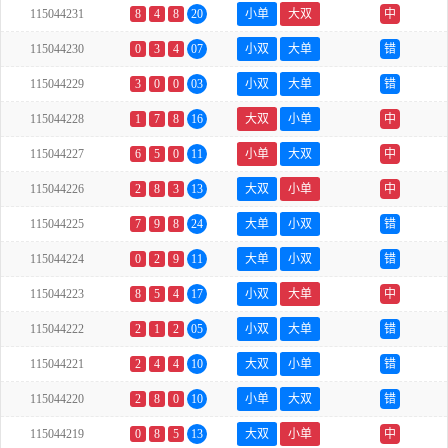
115044231
8
4
8
20
小单
大双
中
115044230
0
3
4
07
小双
大单
错
115044229
3
0
0
03
小双
大单
错
115044228
1
7
8
16
大双
小单
中
115044227
6
5
0
11
小单
大双
中
115044226
2
8
3
13
大双
小单
中
115044225
7
9
8
24
大单
小双
错
115044224
0
2
9
11
大单
小双
错
115044223
8
5
4
17
小双
大单
中
115044222
2
1
2
05
小双
大单
错
115044221
2
4
4
10
大双
小单
错
115044220
2
8
0
10
小单
大双
错
115044219
0
8
5
13
大双
小单
中