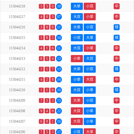
115044218
5
5
0
10
大单
小双
中
115044217
4
0
3
07
大双
小单
中
115044216
3
0
8
11
大单
小双
错
115044215
1
8
5
14
小双
大单
错
115044214
4
1
6
11
大双
小单
中
115044213
8
1
4
13
小单
大双
中
115044212
5
1
7
13
大单
小双
错
115044211
4
2
8
14
小单
大双
中
115044210
1
1
8
10
大双
小单
错
115044209
7
5
3
15
大单
小双
中
115044208
9
4
9
22
大双
小单
中
115044207
6
9
1
16
大双
小单
中
115044206
7
5
5
17
小双
大单
中