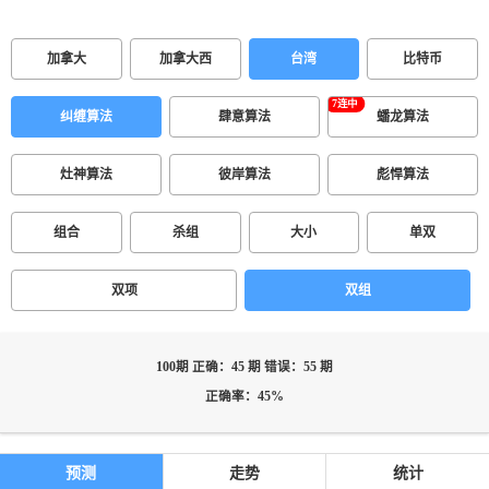
加拿大
加拿大西
台湾
比特币
纠缠算法
肆意算法
蟠龙算法
灶神算法
彼岸算法
彪悍算法
组合
杀组
大小
单双
双项
双组
100期 正确：45 期 错误：55 期
正确率：45%
预测
走势
统计