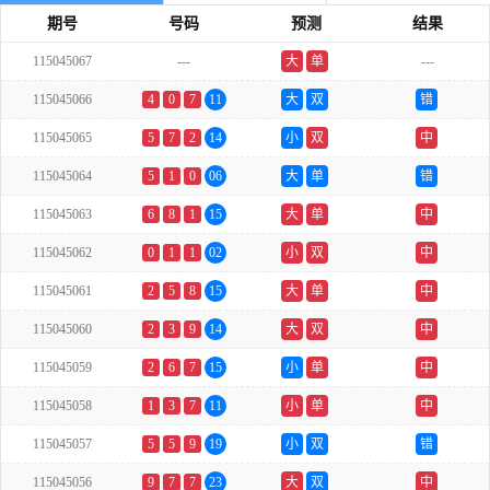
期号
号码
预测
结果
115045067
---
大
单
---
115045066
4
0
7
11
大
双
错
115045065
5
7
2
14
小
双
中
115045064
5
1
0
06
大
单
错
115045063
6
8
1
15
大
单
中
115045062
0
1
1
02
小
双
中
115045061
2
5
8
15
大
单
中
115045060
2
3
9
14
大
双
中
115045059
2
6
7
15
小
单
中
115045058
1
3
7
11
小
单
中
115045057
5
5
9
19
小
双
错
115045056
9
7
7
23
大
双
中