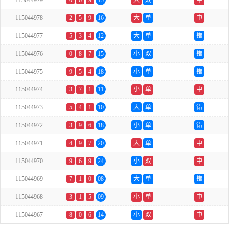
115044979
0
6
9
15
大
双
中
115044978
2
5
9
16
大
单
中
115044977
5
3
4
12
大
单
错
115044976
0
8
7
15
小
双
错
115044975
9
5
4
18
小
单
错
115044974
3
7
1
11
小
单
中
115044973
5
4
1
10
大
单
错
115044972
3
9
6
18
小
单
错
115044971
4
9
7
20
大
单
中
115044970
9
6
9
24
小
双
中
115044969
7
1
0
08
大
单
错
115044968
3
1
5
09
小
单
中
115044967
8
0
6
14
小
双
中