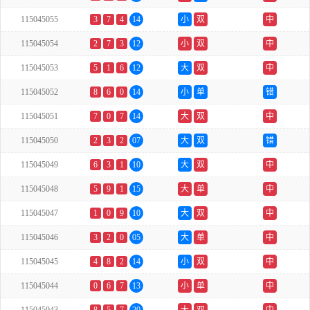
115045055
3
7
4
14
小
双
中
115045054
2
7
3
12
小
双
中
115045053
5
1
6
12
大
双
中
115045052
8
6
0
14
小
单
错
115045051
7
0
7
14
大
双
中
115045050
2
3
2
07
大
双
错
115045049
6
3
1
10
大
双
中
115045048
5
9
1
15
大
单
中
115045047
1
0
9
10
大
双
中
115045046
3
2
0
05
大
单
中
115045045
4
8
2
14
小
双
中
115045044
0
6
7
13
小
单
中