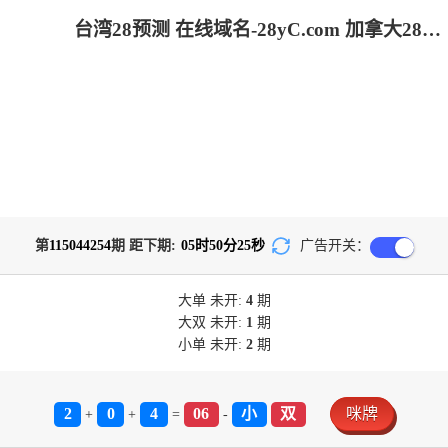
台湾28预测 在线域名-28yC.com 加拿大28-pc预测|加拿大PC在线预测|加拿大PC结果查询|28在线预测咪牌查询_专注研究咪牌_加拿大PC预测_官方数据!
第
115044254
期 距下期:
05
时
50
分
25
秒
广告开关：
大单
未开:
4
期
大双
未开:
1
期
小单
未开:
2
期
2
0
4
06
小
双
咪牌
+
+
=
-