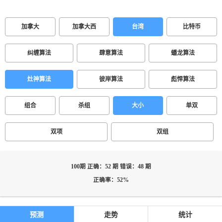
加拿大
加拿大西
台湾
比特币
纠缠算法
肆意算法
蟠龙算法
灶神算法
彼岸算法
彪悍算法
组合
杀组
大小
单双
双项
双组
100期 正确：52 期 错误：48 期
正确率：52%
预测
走势
统计