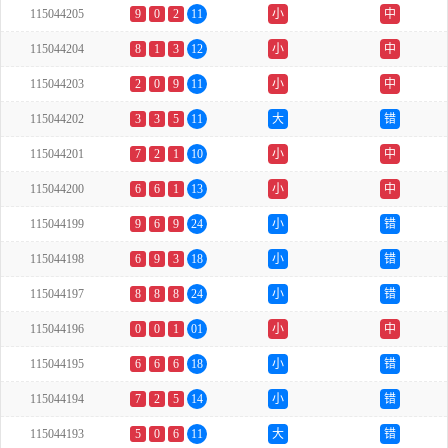
115044205
9
0
2
11
小
中
115044204
8
1
3
12
小
中
115044203
2
0
9
11
小
中
115044202
3
3
5
11
大
错
115044201
7
2
1
10
小
中
115044200
6
6
1
13
小
中
115044199
9
6
9
24
小
错
115044198
6
9
3
18
小
错
115044197
8
8
8
24
小
错
115044196
0
0
1
01
小
中
115044195
6
6
6
18
小
错
115044194
7
2
5
14
小
错
115044193
5
0
6
11
大
错