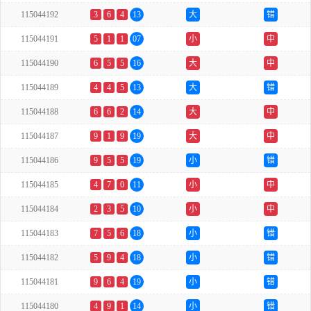
115044192
3
6
4
13
大
错
115044191
5
1
1
07
小
中
115044190
6
5
5
16
大
中
115044189
4
4
5
13
大
错
115044188
6
6
2
14
大
中
115044187
9
1
9
19
大
中
115044186
9
5
5
19
小
错
115044185
4
7
0
11
小
中
115044184
2
3
5
10
小
中
115044183
7
5
6
18
小
错
115044182
5
9
4
18
小
错
115044181
9
6
4
19
小
错
115044180
4
9
1
14
小
错