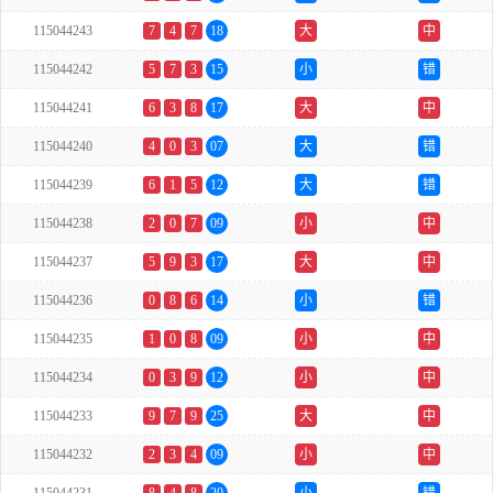
115044243
7
4
7
18
大
中
115044242
5
7
3
15
小
错
115044241
6
3
8
17
大
中
115044240
4
0
3
07
大
错
115044239
6
1
5
12
大
错
115044238
2
0
7
09
小
中
115044237
5
9
3
17
大
中
115044236
0
8
6
14
小
错
115044235
1
0
8
09
小
中
115044234
0
3
9
12
小
中
115044233
9
7
9
25
大
中
115044232
2
3
4
09
小
中