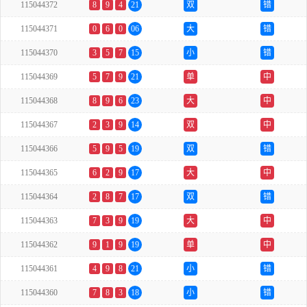
115044372
8
9
4
21
双
错
115044371
0
6
0
06
大
错
115044370
3
5
7
15
小
错
115044369
5
7
9
21
单
中
115044368
8
9
6
23
大
中
115044367
2
3
9
14
双
中
115044366
5
9
5
19
双
错
115044365
6
2
9
17
大
中
115044364
2
8
7
17
双
错
115044363
7
3
9
19
大
中
115044362
9
1
9
19
单
中
115044361
4
9
8
21
小
错
115044360
7
8
3
18
小
错