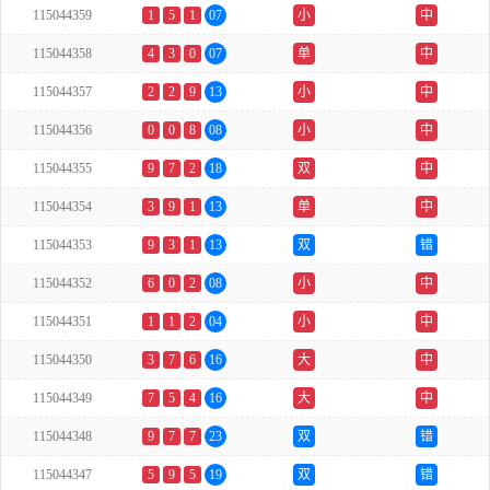
115044359
1
5
1
07
小
中
115044358
4
3
0
07
单
中
115044357
2
2
9
13
小
中
115044356
0
0
8
08
小
中
115044355
9
7
2
18
双
中
115044354
3
9
1
13
单
中
115044353
9
3
1
13
双
错
115044352
6
0
2
08
小
中
115044351
1
1
2
04
小
中
115044350
3
7
6
16
大
中
115044349
7
5
4
16
大
中
115044348
9
7
7
23
双
错
115044347
5
9
5
19
双
错