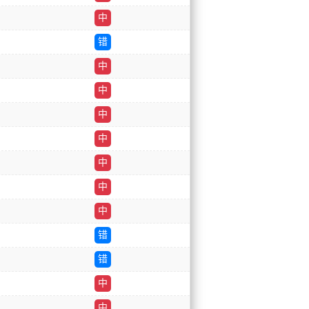
中
错
中
中
中
中
中
中
中
错
错
中
中