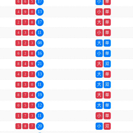
17
小
单
6
6
5
13
小
单
4
9
0
17
大
单
2
7
8
11
小
单
4
3
4
08
大
单
3
2
3
16
小
单
6
2
8
21
大
双
8
4
9
13
大
单
4
2
7
11
大
双
8
3
0
19
大
单
8
7
4
12
大
单
0
5
7
11
小
单
1
7
3
20
小
双
5
8
7