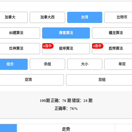
加拿大
加拿大西
台湾
比特币
纠缠算法
肆意算法
蟠龙算法
灶神算法
彼岸算法
彪悍算法
组合
杀组
大小
单双
双项
双组
100期 正确：76 期 错误：24 期
正确率：76%
走势