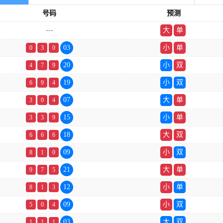
号码
预测
---
大
单
03
小
单
0
3
0
20
小
双
4
7
9
19
小
双
6
9
4
07
大
单
3
0
4
15
小
单
3
3
9
18
大
双
6
6
6
09
小
双
8
1
0
21
大
单
9
7
5
12
小
单
8
1
3
09
小
双
5
0
4
03
大
双
1
1
1