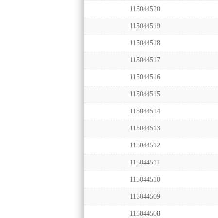
115044520
115044519
115044518
115044517
115044516
115044515
115044514
115044513
115044512
115044511
115044510
115044509
115044508