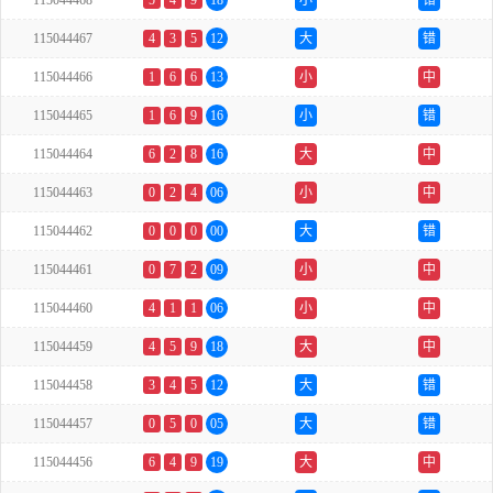
115044468
5
4
9
18
小
错
115044467
4
3
5
12
大
错
115044466
1
6
6
13
小
中
115044465
1
6
9
16
小
错
115044464
6
2
8
16
大
中
115044463
0
2
4
06
小
中
115044462
0
0
0
00
大
错
115044461
0
7
2
09
小
中
115044460
4
1
1
06
小
中
115044459
4
5
9
18
大
中
115044458
3
4
5
12
大
错
115044457
0
5
0
05
大
错
115044456
6
4
9
19
大
中