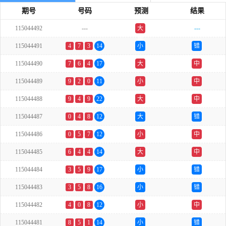
期号
号码
预测
结果
115044492
---
大
---
单
115044491
4
7
3
14
小
错
115044490
7
6
4
17
大
中
115044489
9
2
0
11
小
中
115044488
9
4
9
22
大
中
115044487
0
4
8
12
大
错
115044486
0
5
7
12
小
中
115044485
6
4
4
14
大
中
115044484
3
5
9
17
小
错
115044483
3
5
8
16
小
错
115044482
4
0
8
12
小
中
115044481
8
5
1
14
小
错