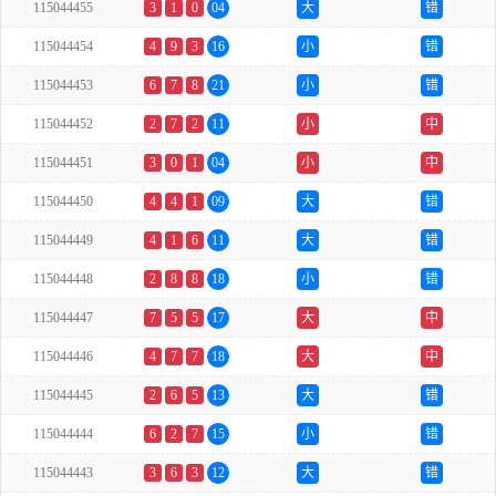
115044455
3
1
0
04
大
错
115044454
4
9
3
16
小
错
115044453
6
7
8
21
小
错
115044452
2
7
2
11
小
中
115044451
3
0
1
04
小
中
115044450
4
4
1
09
大
错
115044449
4
1
6
11
大
错
115044448
2
8
8
18
小
错
115044447
7
5
5
17
大
中
115044446
4
7
7
18
大
中
115044445
2
6
5
13
大
错
115044444
6
2
7
15
小
错
115044443
3
6
3
12
大
错