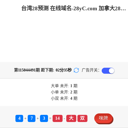
台湾28预测 在线域名-28yC.com 加拿大28-pc预测|加拿大PC在线预测|加拿大PC结果查询|28在线预测咪牌查询_专注研究咪牌_加拿大PC预测_官方数据!
第
115044491
期 距下期:
02
分
35
秒
广告开关：
大单
未开:
1
期
小单
未开:
2
期
小双
未开:
4
期
4
7
3
14
大
双
咪牌
+
+
=
-