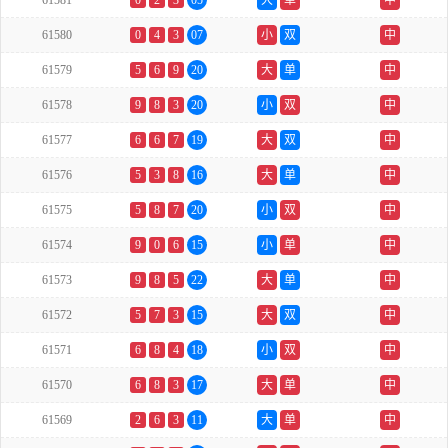
61581
0
2
3
05
大
单
中
61580
0
4
3
07
小
双
中
61579
5
6
9
20
大
单
中
61578
9
8
3
20
小
双
中
61577
6
6
7
19
大
双
中
61576
5
3
8
16
大
单
中
61575
5
8
7
20
小
双
中
61574
9
0
6
15
小
单
中
61573
9
8
5
22
大
单
中
61572
5
7
3
15
大
双
中
61571
6
8
4
18
小
双
中
61570
6
8
3
17
大
单
中
61569
2
6
3
11
大
单
中