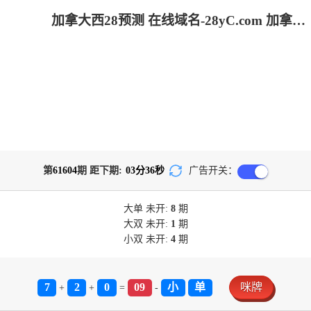
加拿大西28预测 在线域名-28yC.com 加拿大28-pc预测|加拿大PC在线预测|加拿大PC结果查询|28在线预测咪牌查询_专注研究咪牌_加拿大PC预测_官方数据!
第
61604
期 距下期:
03
分
36
秒
广告开关：
大单
未开:
8
期
大双
未开:
1
期
小双
未开:
4
期
7
2
0
09
小
单
咪牌
+
+
=
-