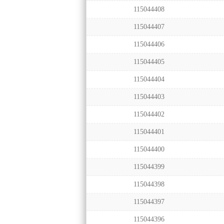
115044408
115044407
115044406
115044405
115044404
115044403
115044402
115044401
115044400
115044399
115044398
115044397
115044396