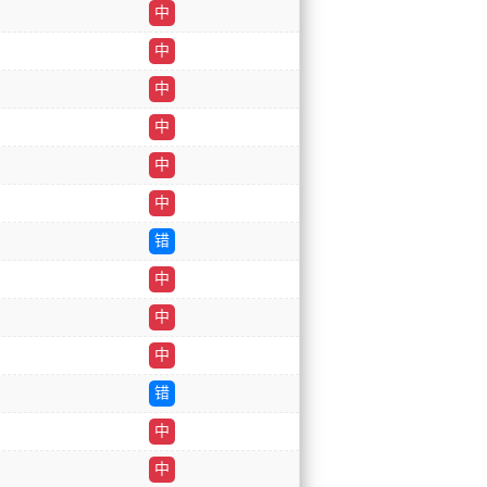
中
中
中
中
中
中
错
中
中
中
错
中
中