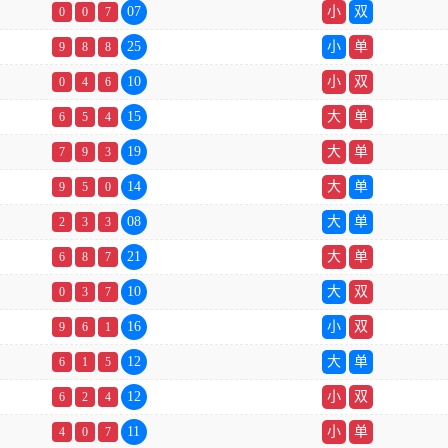
07
小
双
0
0
7
25
小
单
9
8
8
10
小
双
0
4
6
15
大
单
6
5
4
19
大
单
7
9
3
14
大
单
9
5
0
08
大
单
2
3
3
21
大
单
6
8
7
10
大
双
0
3
7
16
小
双
9
6
1
12
大
单
6
1
5
12
小
双
6
2
4
11
小
单
4
0
7