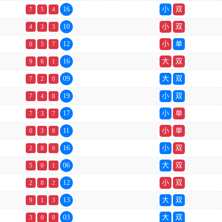
16
小
双
7
5
4
10
小
双
4
3
3
12
小
单
0
5
7
16
大
双
9
6
1
09
大
双
7
2
0
19
小
双
7
4
8
17
小
单
7
3
7
11
小
单
0
3
8
16
小
双
2
8
6
06
大
双
5
0
1
12
小
双
2
8
2
13
大
双
9
1
3
03
大
双
3
0
0