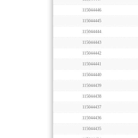
115044446
115044445
115044444
115044443
115044442
115044441
115044440
115044439
115044438
115044437
115044436
115044435