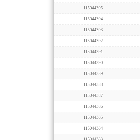
115044395
115044394
115044393
115044392
115044391
115044390
115044389
115044388
115044387
115044386
115044385
115044384
115044383