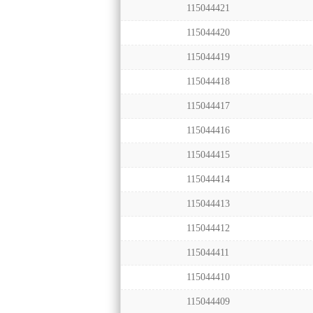
115044421
115044420
115044419
115044418
115044417
115044416
115044415
115044414
115044413
115044412
115044411
115044410
115044409