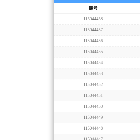
期号
115044458
115044457
115044456
115044455
115044454
115044453
115044452
115044451
115044450
115044449
115044448
115044447