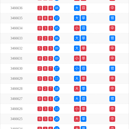
3466636
2
2
4
08
大
双
中
3466635
0
8
4
12
大
单
错
3466634
0
3
2
05
小
双
中
3466633
2
2
2
06
大
单
错
3466632
5
1
3
09
大
单
中
3466631
4
3
2
09
小
单
中
3466630
2
8
7
17
小
双
错
3466629
3
1
9
13
大
单
中
3466628
9
2
7
18
大
单
中
3466627
0
6
1
07
大
双
错
3466626
3
3
7
13
小
单
中
3466625
6
5
9
20
大
单
中