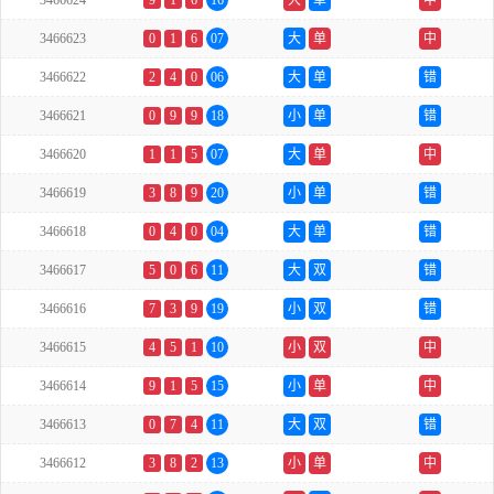
3466624
9
1
6
16
大
单
中
3466623
0
1
6
07
大
单
中
3466622
2
4
0
06
大
单
错
3466621
0
9
9
18
小
单
错
3466620
1
1
5
07
大
单
中
3466619
3
8
9
20
小
单
错
3466618
0
4
0
04
大
单
错
3466617
5
0
6
11
大
双
错
3466616
7
3
9
19
小
双
错
3466615
4
5
1
10
小
双
中
3466614
9
1
5
15
小
单
中
3466613
0
7
4
11
大
双
错
3466612
3
8
2
13
小
单
中