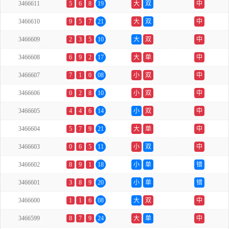
3466611
5
6
8
19
大
双
中
3466610
9
5
7
21
大
双
中
3466609
2
3
5
10
大
双
中
3466608
6
9
2
17
大
单
中
3466607
7
1
0
08
小
双
中
3466606
0
2
8
10
小
双
中
3466605
4
4
6
14
小
双
中
3466604
5
7
9
21
大
单
中
3466603
0
6
5
11
小
双
中
3466602
8
9
1
18
小
单
错
3466601
3
8
9
20
小
单
错
3466600
1
1
6
08
大
双
中
3466599
8
7
9
24
大
单
中