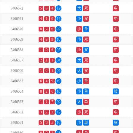
3466572
5
3
4
12
大
双
中
3466571
4
1
9
14
小
双
中
3466570
0
2
0
02
小
单
中
3466569
4
3
9
16
小
双
中
3466568
1
0
6
07
小
双
中
3466567
2
1
1
04
大
双
中
3466566
1
2
1
04
大
双
中
3466565
6
4
9
19
小
单
中
3466564
8
2
6
16
小
单
错
3466563
1
1
7
09
大
单
中
3466562
3
7
2
12
小
双
中
3466561
5
6
5
16
小
单
错