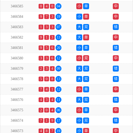
3466585
0
4
0
04
小
单
中
3466584
9
7
3
19
小
单
中
3466583
1
3
3
07
大
双
错
3466582
9
1
3
13
大
单
中
3466581
9
5
6
20
小
单
错
3466580
3
3
6
12
小
双
中
3466579
2
3
4
09
大
双
错
3466578
5
0
8
13
大
双
错
3466577
7
4
1
12
小
单
中
3466576
4
3
4
11
大
双
错
3466575
2
0
4
06
小
单
中
3466574
7
1
9
17
小
双
错
3466573
4
8
7
19
小
单
中